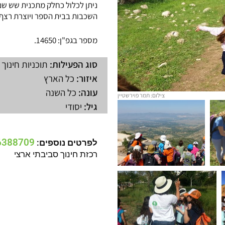
ניתן לכלול כחלק מתכנית שש שנ
השכבות בבית הספר ויוצרת רצף פ
מספר בגפ"ן:
14650.
סוג הפעילות:
תוכניות חינוך 
איזור:
כל הארץ
עונה:
כל השנה
צילום: תמר פוירשטיין
גיל:
יסודי
6388709
לפרטים נוספים:
רכזת חינוך סביבתי ארצי