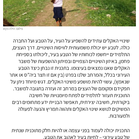
צילום: הילה נקש
שינויי האקלים עתידים להשפיע על העיר, על הטבע ועל החברה
כולה. לטבע יש יכולת משמעותית לוויסות השינויים. דרך העצים,
התלמידים ייחשפו לכוחותיו של הטבע בעיר, ליכולתו בספיחת
פחמן, באיזון השינויים הצפויים ובמיתון ההשפעות של משבר
האקלים שאנו נמצאים בעיצומו. בתכנית זו נבחן כיצד הטבע
העירוני בכלל, והמרחב שלנו בפרט (בין אם זו חצר ביה”ס או אתר
שנאמץ), עשוי להיות מושפע משינוי האקלים. דגש מיוחד ניתן על
תפקידם ומקומם של העצים במרחב זה ועזרה בתגובה למשבר.
התוכנית תעזור לתלמידים לפתח מיומנויות של חשיבה
ביקורתית, חשיבה יצירתית, תאפשר הבניית ידע מתחומים רבים
המשיקים לנושא שינוי האקלים ותהווה תמריץ והנעה לפעולה
ולמעורבות.
התכנית יכולה לעמוד בפני עצמה או להיות חלק מתוכנית שנתית
של טבע עירוני – לחיות בעיר לאהוב את הטבע.