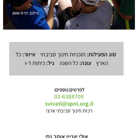
צילום: הדס ששון
סוג הפעילות:
תוכניות חינוך סביבתי
איזור:
כל
הארץ
עונה:
כל השנה
גיל:
כיתות ד-ו
לפרטים נוספים:
03-6388709
svivati@spni.org.il
רכזת חינוך סביבתי ארצי
אולי יעניין אותך גם: