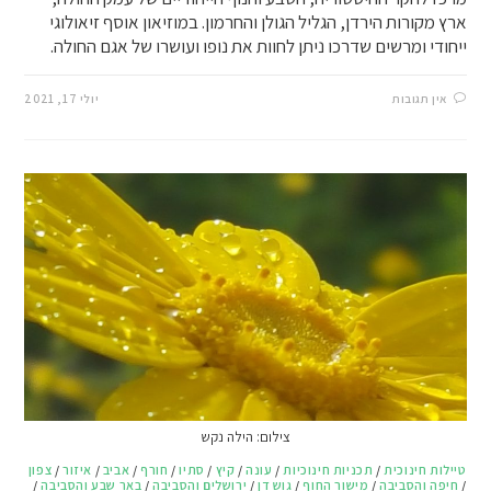
ארץ מקורות הירדן, הגליל הגולן והחרמון. במוזיאון אוסף זיאולוגי
ייחודי ומרשים שדרכו ניתן לחוות את נופו ועושרו של אגם החולה.
אין תגובות
יולי 17, 2021
צילום: הילה נקש
טיילות חינוכית
/
תכניות חינוכיות
/
עונה
/
קיץ
/
סתיו
/
חורף
/
אביב
/
איזור
/
צפון
/
חיפה והסביבה
/
מישור החוף
/
גוש דן
/
ירושלים והסביבה
/
באר שבע והסביבה
/