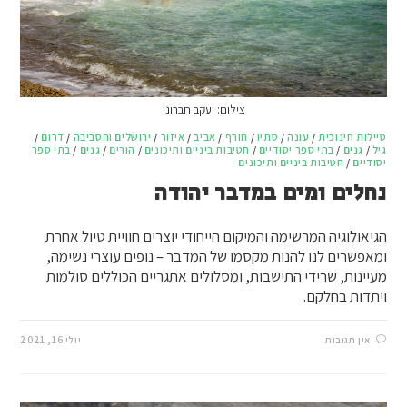
צילום: יעקב חברוני
טיילות חינוכית
/
עונה
/
סתיו
/
חורף
/
אביב
/
איזור
/
ירושלים והסביבה
/
דרום
/
גיל
/
גנים
/
בתי ספר יסודיים
/
חטיבות ביניים ותיכונים
/
הורים
/
גנים
/
בתי ספר
יסודיים
/
חטיבות ביניים ותיכונים
נחלים ומים במדבר יהודה
הגיאולוגיה המרשימה והמיקום הייחודי יוצרים חוויית טיול אחרת
ומאפשרים לנו להנות מקסמו של המדבר – נופים עוצרי נשימה,
מעיינות, שרידי התישבות, ומסלולים אתגריים הכוללים סולמות
ויתדות בחלקם.
אין תגובות
יולי 16, 2021