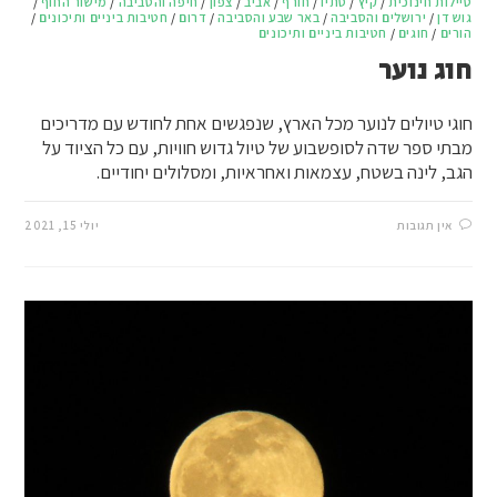
טיילות חינוכית
/
קיץ
/
סתיו
/
חורף
/
אביב
/
צפון
/
חיפה והסביבה
/
מישור החוף
/
גוש דן
/
ירושלים והסביבה
/
באר שבע והסביבה
/
דרום
/
חטיבות ביניים ותיכונים
/
הורים
/
חוגים
/
חטיבות ביניים ותיכונים
חוג נוער
חוגי טיולים לנוער מכל הארץ, שנפגשים אחת לחודש עם מדריכים
מבתי ספר שדה לסופשבוע של טיול גדוש חוויות, עם כל הציוד על
הגב, לינה בשטח, עצמאות ואחראיות, ומסלולים יחודיים.
אין תגובות
יולי 15, 2021