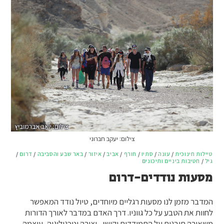
צילום: יעקב חברוני
טיילות חינוכית
/
עונה
/
סתיו
/
חורף
/
אביב
/
איזור
/
באר שבע והסביבה
/
דרום
/
גיל
/
חטיבות ביניים ותיכונים
מסעות נודדים-דרום
המדבר מזמן לנו מסעות רגליים מיוחדים, טיול נודד המאפשר
לחוות את הטבע על כל גווניו. דרך האדם במדבר לאורך הדורות
משאירה תובנות על התמודדות וקושי , יצירה וטכנולוגיה, עוצמה