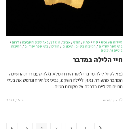
טיילות חינוכית
/
קיץ
/
סתיו
/
חורף
/
אביב
/
גוש דן
/
באר שבע והסביבה
/
דרום
/
בתי ספר יסודיים
/
חטיבות ביניים ותיכונים
/
הורים
/
בתי ספר יסודיים
/
חטיבות
ביניים ותיכונים
חיי הלילה במדבר
נצא לטיול לילה מדברי לאור הירח המלא. נגלה שעם רדת החשיכה
המדבר מתעורר. נאזין ללילה השקט, נביט אל הירח ונחפש את בעלי
החיים הליליים בדרכם אל מקורות המים.
אין תגובות
יולי 15, 2021
6
5
4
3
2
1
מעבר לעמוד הקודם