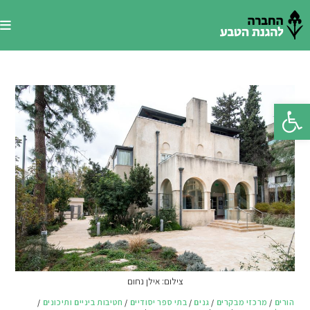
Ski
t
conten
פתח סרגל נגישות
צילום: אילן נחום
הורים
/
מרכזי מבקרים
/
גנים
/
בתי ספר יסודיים
/
חטיבות ביניים ותיכונים
/