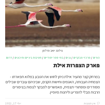
צילום: יואב פרלמן
הורים
/
מרכזי מבקרים
/
גנים
/
בתי ספר יסודיים
/
חטיבות ביניים ותיכונים
/
דרום
פארק הצפרות אילת
במרחק קצר מהעיר אילת ניתן לחוש את הטבע במלוא תפארתו -
הצמחיה העבותה, האגמים וחישות הקנים, שביניהם עוברים שבילים
מסודרים ומסתורי תצפית, מאפשרים למבקר לצפות בציפורים
הרבות מבלי להפריע וליהנות מיופיין.
אין תגובות
יולי 17, 2021