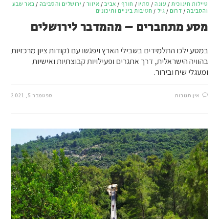
טיילות חינוכית
/
עונה
/
סתיו
/
חורף
/
אביב
/
איזור
/
ירושלים והסביבה
/
באר שבע
והסביבה
/
דרום
/
גיל
/
חטיבות ביניים ותיכונים
מסע מתחברים – מהמדבר לירושלים
במסע ילכו התלמידים בשבילי הארץ ויפגשו עם נקודות ציון מרכזיות
בהוויה הישראלית, דרך אתגרים ופעילויות קבוצתיות ואישיות
ומעגלי שיח ובירור.
אין תגובות
ספטמבר 5, 2021