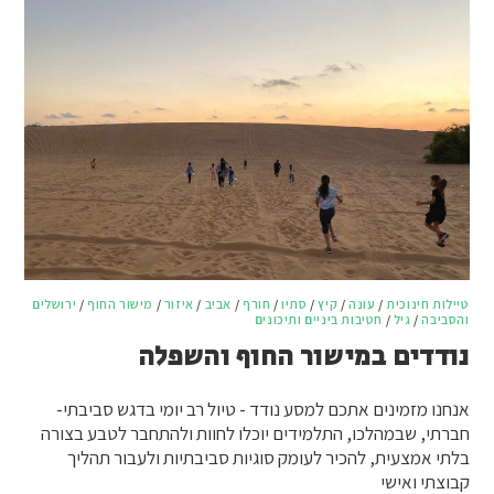
טיילות חינוכית
/
עונה
/
קיץ
/
סתיו
/
חורף
/
אביב
/
איזור
/
מישור החוף
/
ירושלים
והסביבה
/
גיל
/
חטיבות ביניים ותיכונים
נודדים במישור החוף והשפלה
אנחנו מזמינים אתכם למסע נודד - טיול רב יומי בדגש סביבתי-
חברתי, שבמהלכו, התלמידים יוכלו לחוות ולהתחבר לטבע בצורה
בלתי אמצעית, להכיר לעומק סוגיות סביבתיות ולעבור תהליך
קבוצתי ואישי