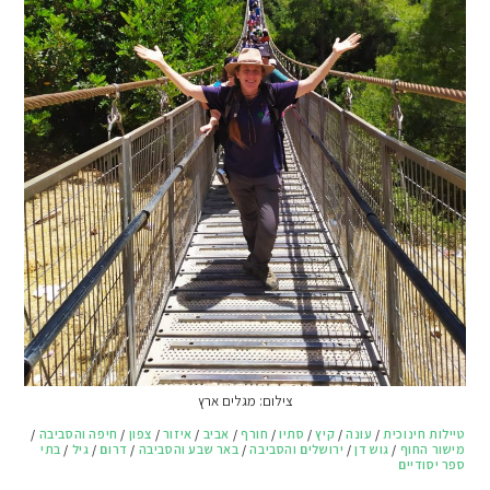
צילום: מגלים ארץ
טיילות חינוכית
/
עונה
/
קיץ
/
סתיו
/
חורף
/
אביב
/
איזור
/
צפון
/
חיפה והסביבה
/
מישור החוף
/
גוש דן
/
ירושלים והסביבה
/
באר שבע והסביבה
/
דרום
/
גיל
/
בתי
ספר יסודיים