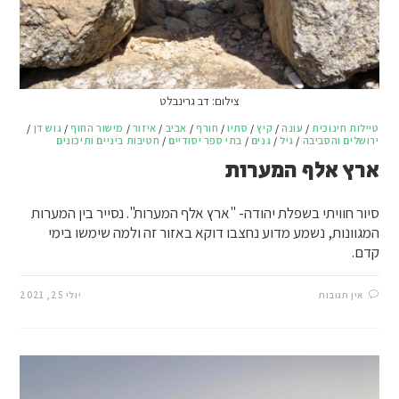
צילום: דב גרינבלט
טיילות חינוכית
/
עונה
/
קיץ
/
סתיו
/
חורף
/
אביב
/
איזור
/
מישור החוף
/
גוש דן
/
ירושלים והסביבה
/
גיל
/
גנים
/
בתי ספר יסודיים
/
חטיבות ביניים ותיכונים
ארץ אלף המערות
סיור חוויתי בשפלת יהודה- "ארץ אלף המערות". נסייר בין המערות
המגוונות, נשמע מדוע נחצבו דוקא באזור זה ולמה שימשו בימי
קדם.
אין תגובות
יולי 25, 2021