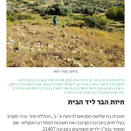
צילום: עפרי רופא
טיילות חינוכית
/
תכניות חינוכיות
/
קיץ
/
סתיו
/
חורף
/
אביב
/
צפון
/
חיפה
והסביבה
/
מישור החוף
/
גוש דן
/
ירושלים והסביבה
/
באר שבע והסביבה
/
דרום
/
גנים
/
גנים
/
צפון
/
חיפה והסביבה
/
מישור החוף
/
גוש דן
/
ירושלים והסביבה
/
באר שבע והסביבה
/
דרום
/
תוכנית הגפ"ן
חיות הבר ליד הבית
תוכנית בת שלושה מפגשים לכיתות א'-ב', הכוללת סיור. נכיר מקרוב
בעלי חיים בסביבה הקרובה ואת חשיבות המסדרון האקולוגי. שם
ומספר בגפ"ן: ילדים משפיעים בסביבה 21407.