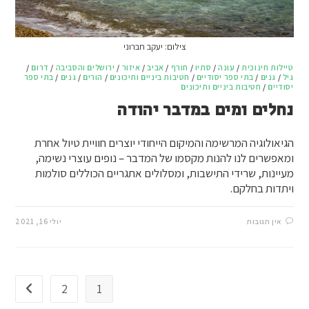
צילום: יעקב חברוני
טיילות חינוכית
/
עונה
/
סתיו
/
חורף
/
אביב
/
איזור
/
ירושלים והסביבה
/
דרום
/
גיל
/
גנים
/
בתי ספר יסודיים
/
חטיבות ביניים ותיכונים
/
הורים
/
גנים
/
בתי ספר
יסודיים
/
חטיבות ביניים ותיכונים
נחלים ומים במדבר יהודה
הגיאולוגיה המרשימה והמיקום הייחודי יוצרים חוויית טיול אחרת
ומאפשרים לנו להנות מקסמו של המדבר – נופים עוצרי נשימה,
מעיינות, שרידי התישבות, ומסלולים אתגריים הכוללים סולמות
ויתדות בחלקם.
אין תגובות
יולי 16, 2021
2
1
מעבר ל