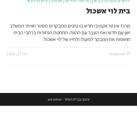
ירושלים והסביבה
/
גנים
/
בתי ספר יסודיים
/
חטיבות ביניים ותיכונים
בית לוי אשכול
מרכז אינטראקטיבי חדש בו נהנים המבקרים מסיור חוויתי המשלב
ישן עם חדש ואת העבר עם ההווה. התחנות הפזורות ברחבי הבית
חושפות את המבקר לפועלו ולחייו של לוי אשכול.
אין תגובות
יולי 17, 2021
עיצוב ובניית האתר - we amor