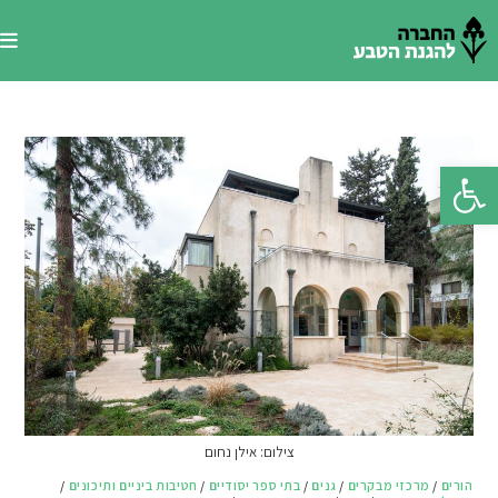
Ski
t
conten
פתח סרגל נגישות
צילום: אילן נחום
הורים
/
מרכזי מבקרים
/
גנים
/
בתי ספר יסודיים
/
חטיבות ביניים ותיכונים
/