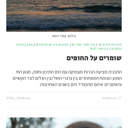
צילום: עפרי רופא
תכניות חינוכיות
/
בתי ספר יסודיים
/
חטיבות ביניים ותיכונים
/
צפון
/
חיפה
והסביבה
/
מישור החוף
שומרים על החופים
התכנית מציעה הכרות מעמיקה עם הים התיכון וחופו, מגוון החי
ושפע הצומח המסתתרים בין גרגרי החול ובין הגלים לצד הקשיים
והאתגרים איתם מתמודד הים בשנים האחרונות.
אין תגובות
אוגוסט 26, 2021