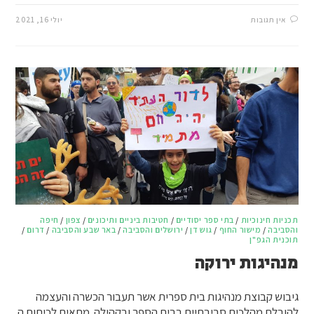
אין תגובות
יולי 16, 2021
תכניות חינוכיות
/
בתי ספר יסודיים
/
חטיבות ביניים ותיכונים
/
צפון
/
חיפה
והסביבה
/
מישור החוף
/
גוש דן
/
ירושלים והסביבה
/
באר שבע והסביבה
/
דרום
/
תוכנית הגפ"ן
מנהיגות ירוקה
גיבוש קבוצת מנהיגות בית ספרית אשר תעבור הכשרה והעצמה
להובלת מהלכים סביבתיים בבית הספר ובקהילה. מתאים לכיתות ה