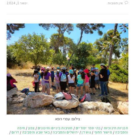
אין תגובות
ינואר 1, 2024
צילום: עפרי רופא
תכניות חינוכיות
/
בתי ספר יסודיים
/
חטיבות ביניים ותיכונים
/
צפון
/
חיפה
והסביבה
/
מישור החוף
/
גוש דן
/
ירושלים והסביבה
/
באר שבע והסביבה
/
דרום
/