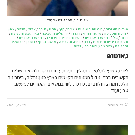
צילום: בית ספר שדה שקמים
טיילות חינוכית
/
תכניות חינוכיות
/
עונה
/
קיץ
/
סתיו
/
חורף
/
אביב
/
איזור
/
צפון
/
חיפה והסביבה
/
מישור החוף
/
גוש דן
/
ירושלים והסביבה
/
באר שבע והסביבה
/
דרום
/
גיל
/
בתי ספר יסודיים
/
חטיבות ביניים ותיכונים
/
בתי ספר יסודיים
/
חטיבות ביניים ותיכונים
/
צפון
/
חיפה והסביבה
/
מישור החוף
/
גוש דן
/
ירושלים
והסביבה
/
באר שבע והסביבה
/
דרום
גאוטופ
ליווי מקצועי לתלמיד בתהליך כתיבת עבודת חקר בנושאים שונים
הקשורים בבתי גידול המגוונים הקיימים בארץ כגון: נחלים, ביתרונות
הלס, חמרה, חולות, ים, כורכר, ליווי בנושאים הקשורים למשאבי
טבע ועוד
אין תגובות
יולי 25, 2021