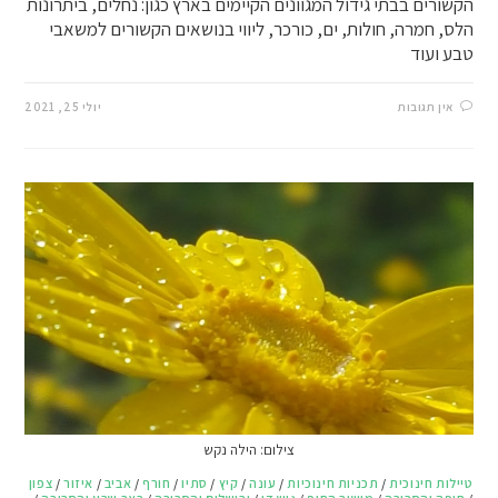
הקשורים בבתי גידול המגוונים הקיימים בארץ כגון: נחלים, ביתרונות
הלס, חמרה, חולות, ים, כורכר, ליווי בנושאים הקשורים למשאבי
טבע ועוד
אין תגובות
יולי 25, 2021
צילום: הילה נקש
טיילות חינוכית
/
תכניות חינוכיות
/
עונה
/
קיץ
/
סתיו
/
חורף
/
אביב
/
איזור
/
צפון