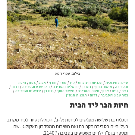
צילום: עפרי רופא
טיילות חינוכית
/
תכניות חינוכיות
/
קיץ
/
סתיו
/
חורף
/
אביב
/
צפון
/
חיפה
והסביבה
/
מישור החוף
/
גוש דן
/
ירושלים והסביבה
/
באר שבע והסביבה
/
דרום
/
גנים
/
גנים
/
צפון
/
חיפה והסביבה
/
מישור החוף
/
גוש דן
/
ירושלים והסביבה
/
באר שבע והסביבה
/
דרום
/
תוכנית הגפ"ן
חיות הבר ליד הבית
תוכנית בת שלושה מפגשים לכיתות א'-ב', הכוללת סיור. נכיר מקרוב
בעלי חיים בסביבה הקרובה ואת חשיבות המסדרון האקולוגי. שם
ומספר בגפ"ן: ילדים משפיעים בסביבה 21407.