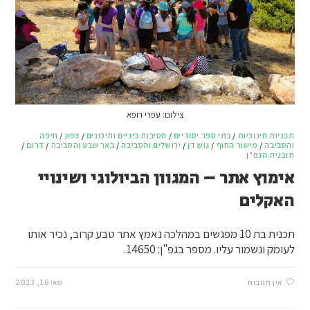
צילום: עפרי רופא
תכניות חינוכיות
/
בתי ספר יסודיים
/
חטיבות ביניים ותיכונים
/
צפון
/
חיפה
והסביבה
/
מישור החוף
/
גוש דן
/
ירושלים והסביבה
/
באר שבע והסביבה
/
דרום
/
תוכנית הגפ"ן
אימוץ אתר – המגוון הביולוגי ושינויי
האקלים
תכנית בת 10 מפגשים במהלכה נאמץ אתר טבע קרוב, נכיר אותו
לעומק ונשמור עליו. מספר בגפ"ן: 14650.
אין תגובות
מאי 16, 2023