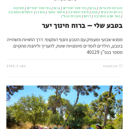
תכניות חינוכיות
/
גנים
/
בתי ספר יסודיים
/
גנים
/
בתי ספר יסודיים
/
חטיבות
ביניים ותיכונים
/
צפון
/
חיפה והסביבה
/
מישור החוף
/
גוש דן
/
ירושלים והסביבה
/
באר שבע והסביבה
/
דרום
/
תוכנית הגפ"ן
בטבע שלי – ברוח חינוך יער
מפגש שבועי ומעמיק עם הטבע והנוף המקומי. דרך החוויות והשהייה
בטבע, הילדים לומדים מיומנויות שטח, להעריך וליהנות מהקיים.
מספר בגפ"ן: 40129
אין תגובות
ינואר 1, 2024