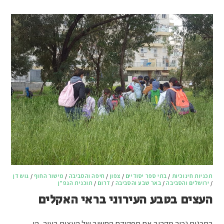
תכניות חינוכיות
/
בתי ספר יסודיים
/
צפון
/
חיפה והסביבה
/
מישור החוף
/
גוש דן
/
ירושלים והסביבה
/
באר שבע והסביבה
/
דרום
/
תוכנית הגפ"ן
העצים בטבע העירוני בראי האקלים
בתכנית נכיר מקרוב את תפקידם החשוב של העצים בעיר, הן