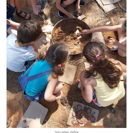
צילום: שחף רטר