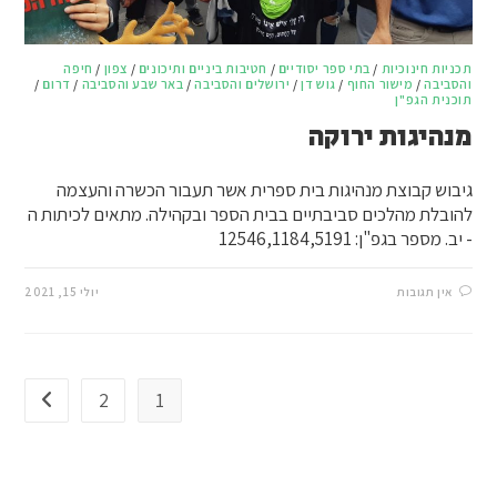
תכניות חינוכיות
/
בתי ספר יסודיים
/
חטיבות ביניים ותיכונים
/
צפון
/
חיפה
והסביבה
/
מישור החוף
/
גוש דן
/
ירושלים והסביבה
/
באר שבע והסביבה
/
דרום
/
תוכנית הגפ"ן
מנהיגות ירוקה
גיבוש קבוצת מנהיגות בית ספרית אשר תעבור הכשרה והעצמה
להובלת מהלכים סביבתיים בבית הספר ובקהילה. מתאים לכיתות ה
- יב. מספר בגפ"ן: 12546,1184,5191
אין תגובות
יולי 15, 2021
2
1
מעבר ל