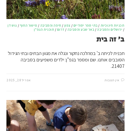
תכניות חינוכיות
/
בתי ספר יסודיים
/
צפון
/
חיפה והסביבה
/
מישור החוף
/
גוש דן
/
ירושלים והסביבה
/
באר שבע והסביבה
/
דרום
/
תוכנית הגפ"ן
ב’ זה בית
תכנית לכיתה ב' במהלכה נחקור ונגלה את מגוון הבתים ובתי הגידול
הסובבים אותנו. שם ומספר בגפ"ן: ילדים משפיעים בסביבה
21407.
אין תגובות
אפריל 28, 2025